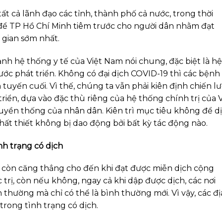
 cả lãnh đạo các tỉnh, thành phố cả nước, trong thời
để TP Hồ Chí Minh tiêm trước cho người dân nhằm đạt
 gian sớm nhất.
 hệ thống y tế của Việt Nam nói chung, đặc biệt là hệ
nước phát triển. Không có đại dịch COVID-19 thì các bệnh
n tuyến cuối. Vì thế, chúng ta vẫn phải kiên định chiến l
iển, dựa vào đặc thù riêng của hệ thống chính trị của V
uyền thống của nhân dân. Kiên trì mục tiêu không để d
hất thiết không bị dao động bởi bất kỳ tác động nào.
ình trạng có dịch
 còn căng thẳng cho đến khi đạt được miễn dịch cộng
trị, còn nếu không, ngay cả khi dập được dịch, các nơi
h thường mà chỉ có thể là bình thường mới. Vì vậy, các đị
trong tình trạng có dịch.