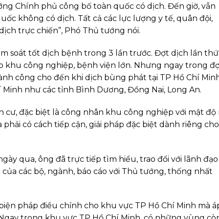
ớng Chính phủ công bố toàn quốc có dịch. Đến giờ, vẫn
uốc không có dịch. Tất cả các lực lượng y tế, quân đội,
ịch trực chiến”, Phó Thủ tướng nói.
 soát tốt dịch bệnh trong 3 lần trước. Đợt dịch lần thứ
ào khu công nghiệp, bệnh viện lớn. Nhưng ngay trong đ
hành công cho đến khi dịch bùng phát tại TP Hồ Chí Min
í Minh như các tỉnh Bình Dương, Đồng Nai, Long An.
 cư, đặc biệt là công nhân khu công nghiệp với mật độ 
ta phải có cách tiếp cận, giải pháp đặc biệt dành riêng cho
y qua, ông đã trực tiếp tìm hiểu, trao đổi với lãnh đạo
 của các bộ, ngành, báo cáo với Thủ tướng, thống nhất
iện pháp điều chỉnh cho khu vực TP Hồ Chí Minh mà á
 Ngay trong khu vực TP Hồ Chí Minh, có những vùng cò