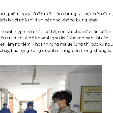
ải nghiêm ngay từ đầu. Chỉ cần chúng ta thực hiện đún
 cách ly với nhà thì dịch bệnh sẽ không bùng phát.
khoanh hẹp nhỏ nhất có thể, còn khi chưa đủ căn cứ thì
ều tra dịch tễ để khoanh gọn lại. “Khoanh hẹp thì các
iệt, làm nghiêm. Khoanh rộng mà để lỏng thì cực kỳ ng
 cháy, bao rộng xung quanh nhưng bên trong không l
.