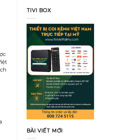
TIVI BOX
ược
iệt
ịch
a
BÀI VIẾT MỚI