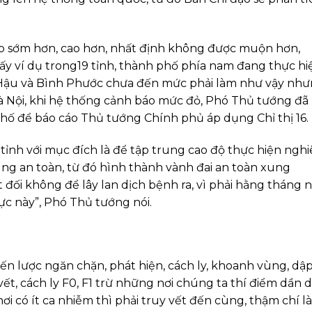
áp sớm hơn, cao hơn, nhất định không được muộn hơn,
ấy ví dụ trong19 tỉnh, thành phố phía nam đang thực hi
ng Hậu và Bình Phước chưa đến mức phải làm như vậy nh
 Hà Nội, khi hệ thống cảnh báo mức đỏ, Phó Thủ tướng đã
 phố để báo cáo Thủ tướng Chính phủ áp dụng Chỉ thị 16.
 tỉnh với mục đích là để tập trung cao độ thực hiện ngh
ùng an toàn, từ đó hình thành vành đai an toàn xung
đối không để lây lan dịch bệnh ra, vì phải hằng tháng 
ực này”, Phó Thủ tướng nói.
hiến lược ngăn chặn, phát hiện, cách ly, khoanh vùng, dậ
y vết, cách ly F0, F1 trừ những nơi chúng ta thí điểm dần 
ơi có ít ca nhiễm thì phải truy vết đến cùng, thậm chí là