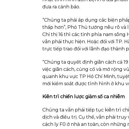
đưa ra cảnh báo.
“Chúng ta phải áp dụng các biện ph
thấp hơn”, Phó Thủ tướng nêu rõ và l
Chỉ thị 16 thì các tỉnh phía nam sô
vẫn phải thực hiện. Hoặc đối với TP.
trực tiếp trao đổi với lãnh đạo thành
“Chúng ta quyết định giãn cách cả 19
việc giãn cách, củng cố và mở rộng v
quanh khu vực TP Hồ Chí Minh, tuyệt 
mới kiểm soát được tình hình ở khu v
Kiên trì chiến lược giảm số ca nhiễm
Chúng ta vẫn phải tiếp tục kiên trì c
dịch và điều trị. Cụ thể, vẫn phải tru
cách ly F0 ở nhà an toàn, còn những n