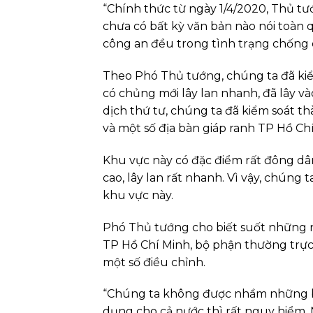
“Chính thức từ ngày 1/4/2020, Thủ tư
chưa có bất kỳ văn bản nào nói toàn q
công an đều trong tình trạng chống d
Theo Phó Thủ tướng, chúng ta đã kiểm
có chủng mới lây lan nhanh, đã lây v
dịch thứ tư, chúng ta đã kiểm soát t
và một số địa bàn giáp ranh TP Hồ Ch
Khu vực này có đặc điểm rất đông dân
cao, lây lan rất nhanh. Vì vậy, chúng 
khu vực này.
Phó Thủ tướng cho biết suốt những ngà
TP Hồ Chí Minh, bộ phận thường trực
một số điều chỉnh.
“Chúng ta không được nhầm những b
dụng cho cả nước thì rất nguy hiểm.