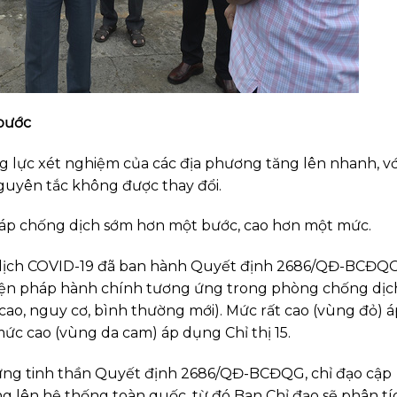
bước
lực xét nghiệm của các địa phương tăng lên nhanh, vớ
guyên tắc không được thay đổi.
háp chống dịch sớm hơn một bước, cao hơn một mức.
 dịch COVID-19 đã ban hành Quyết định 2686/QĐ-BCĐQ
biện pháp hành chính tương ứng trong phòng chống dịc
 cao, nguy cơ, bình thường mới). Mức rất cao (vùng đỏ) á
 mức cao (vùng da cam) áp dụng Chỉ thị 15.
ững tinh thần Quyết định 2686/QĐ-BCĐQG, chỉ đạo cập
g lên hệ thống toàn quốc, từ đó Ban Chỉ đạo sẽ phân tí